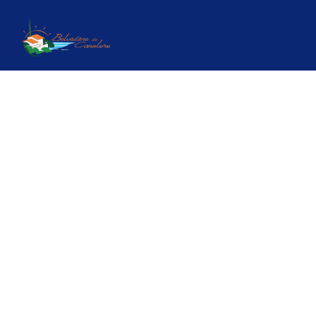
Check-in
Check-out
Più filtri
3 Risultati