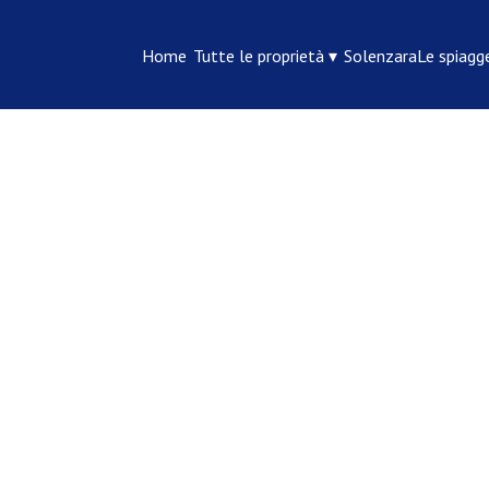
Home
Tutte le proprietà
▾
Solenzara
Le spiagg
Cerca
Persone
Ordina per Prezzo (min-max