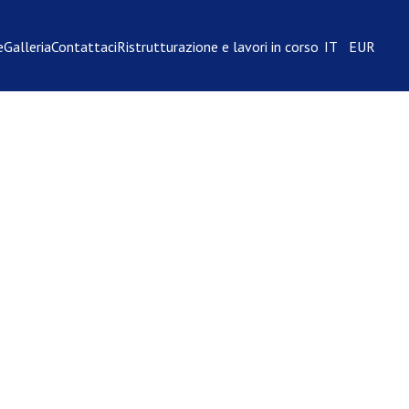
e
Galleria
Contattaci
Ristrutturazione e lavori in corso
IT
EUR
€150
€134
€164
)